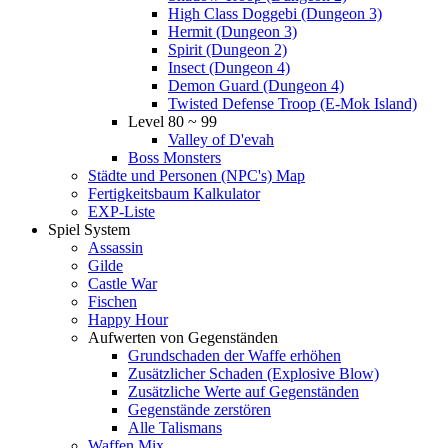
High Class Doggebi (Dungeon 3)
Hermit (Dungeon 3)
Spirit (Dungeon 2)
Insect (Dungeon 4)
Demon Guard (Dungeon 4)
Twisted Defense Troop (E-Mok Island)
Level 80 ~ 99
Valley of D'evah
Boss Monsters
Städte und Personen (NPC's) Map
Fertigkeitsbaum Kalkulator
EXP-Liste
Spiel System
Assassin
Gilde
Castle War
Fischen
Happy Hour
Aufwerten von Gegenständen
Grundschaden der Waffe erhöhen
Zusätzlicher Schaden (Explosive Blow)
Zusätzliche Werte auf Gegenständen
Gegenstände zerstören
Alle Talismans
Waffen Mix