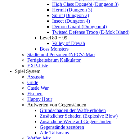
High Class Doggebi (Dungeon 3)
Hermit (Dungeon 3)
Spirit (Dungeon 2)
Insect (Dungeon 4)
Demon Guard (Dungeon 4)
Twisted Defense Troop (E-Mok Island)
Level 80 ~ 99
Valley of D'evah
Boss Monsters
Städte und Personen (NPC's) Map
Fertigkeitsbaum Kalkulator
EXP-Liste
Spiel System
Assassin
Gilde
Castle War
Fischen
Happy Hour
Aufwerten von Gegenständen
Grundschaden der Waffe erhöhen
Zusätzlicher Schaden (Explosive Blow)
Zusätzliche Werte auf Gegenständen
Gegenstände zerstören
Alle Talismans
Waffen Mix