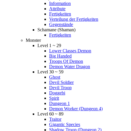
Information
Attribute
Fertigkeiten
Verteilung der Fertigkeiten
Gegenstände
Schamane (Shaman)
Fertigkeiten
Monster
Level 1 ~ 29
Lower Classes Demon
Big Handed
Troops Of Demon
Demon Water Dragon
Level 30 ~ 59
Ghost
Devil Soldier
Devil Troop
Doggebi
Spirit
Dungeon 1
Demon Worker (Dungeon 4)
Level 60 ~ 89
Traitor
Gigantic Species
Shadow Troop (Dungeon 2)