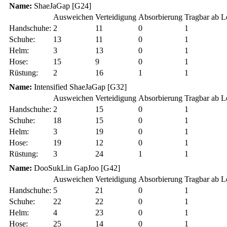
Name:
ShaeJaGap [G24]
Ausweichen
Verteidigung
Absorbierung
Tragbar ab L
Handschuhe:
2
11
0
1
Schuhe:
13
11
0
1
Helm:
3
13
0
1
Hose:
15
9
0
1
Rüstung:
2
16
1
1
Name:
Intensified ShaeJaGap [G32]
Ausweichen
Verteidigung
Absorbierung
Tragbar ab L
Handschuhe:
2
15
0
1
Schuhe:
18
15
0
1
Helm:
3
19
0
1
Hose:
19
12
0
1
Rüstung:
3
24
1
1
Name:
DooSukLin GapJoo [G42]
Ausweichen
Verteidigung
Absorbierung
Tragbar ab L
Handschuhe:
5
21
0
1
Schuhe:
22
22
0
1
Helm:
4
23
0
1
Hose:
25
14
0
1