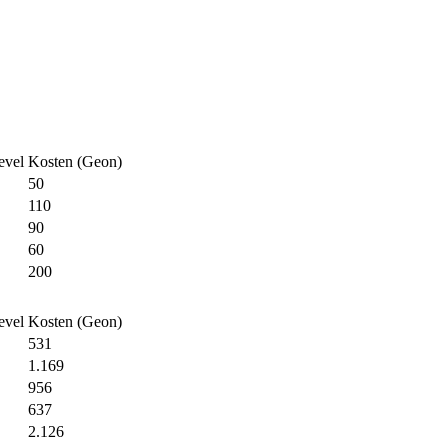
evel
Kosten (Geon)
50
110
90
60
200
evel
Kosten (Geon)
531
1.169
956
637
2.126