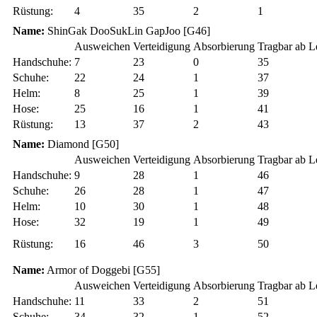
Rüstung:
4
35
2
1
Name:
ShinGak DooSukLin GapJoo [G46]
Ausweichen
Verteidigung
Absorbierung
Tragbar ab L
Handschuhe:
7
23
0
35
Schuhe:
22
24
1
37
Helm:
8
25
1
39
Hose:
25
16
1
41
Rüstung:
13
37
2
43
Name:
Diamond [G50]
Ausweichen
Verteidigung
Absorbierung
Tragbar ab L
Handschuhe:
9
28
1
46
Schuhe:
26
28
1
47
Helm:
10
30
1
48
Hose:
32
19
1
49
Rüstung:
16
46
3
50
Name:
Armor of Doggebi [G55]
Ausweichen
Verteidigung
Absorbierung
Tragbar ab L
Handschuhe:
11
33
2
51
Schuhe:
34
32
1
52