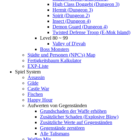
High Class Doggebi (Dungeon 3)
Hermit (Dungeon 3)
Spirit (Dungeon 2)
Insect (Dungeon 4)
Demon Guard (Dungeon 4)
Twisted Defense Troop (E-Mok Island)
Level 80 ~ 99
Valley of D'evah
Boss Monsters
Städte und Personen (NPC's) Map
Fertigkeitsbaum Kalkulator
EXP-Liste
Spiel System
Assassin
Gilde
Castle War
Fischen
Happy Hour
Aufwerten von Gegenständen
Grundschaden der Waffe erhöhen
Zusätzlicher Schaden (Explosive Blow)
Zusätzliche Werte auf Gegenständen
Gegenstände zerstören
Alle Talismans
Waffen Mix